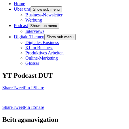
Home
Über uns
Show sub menu
Business-Newsletter
Werbung
Podcast
Show sub menu
Interviews
Digitale Themen
Show sub menu
Digitales Business
KI im Business
Produktives Arbeiten
Online-Marketing
Glossar
YT Podcast DUT
Share
Tweet
Pin It
Share
Share
Tweet
Pin It
Share
Beitragsnavigation