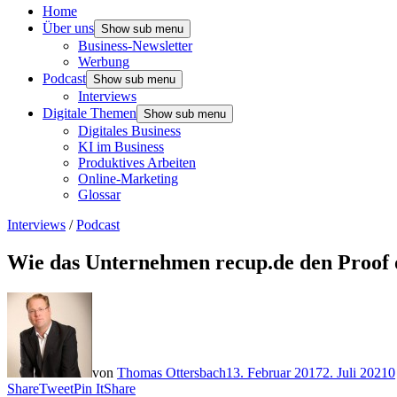
Home
Über uns
Show sub menu
Business-Newsletter
Werbung
Podcast
Show sub menu
Interviews
Digitale Themen
Show sub menu
Digitales Business
KI im Business
Produktives Arbeiten
Online-Marketing
Glossar
Interviews
/
Podcast
Wie das Unternehmen recup.de den Proof o
von
Thomas Ottersbach
13. Februar 2017
2. Juli 2021
0
Share
Tweet
Pin It
Share