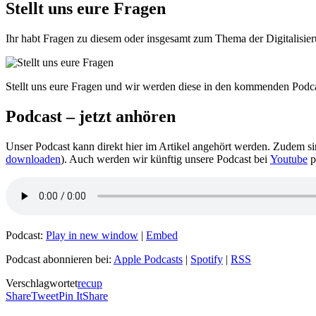
Stellt uns eure Fragen
Ihr habt Fragen zu diesem oder insgesamt zum Thema der Digitalisie
Stellt uns eure Fragen und wir werden diese in den kommenden Podca
Podcast
– jetzt anhören
Unser Podcast kann direkt hier im Artikel angehört werden. Zudem s
downloaden
). Auch werden wir künftig unsere Podcast bei
Youtube
p
Podcast:
Play in new window
|
Embed
Podcast abonnieren bei:
Apple Podcasts
|
Spotify
|
RSS
Verschlagwortet
recup
Share
Tweet
Pin It
Share