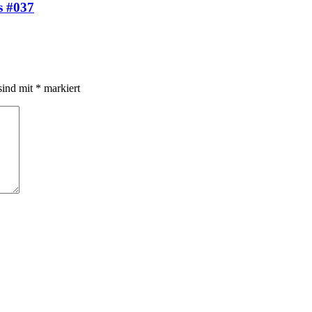
s #037
sind mit
*
markiert