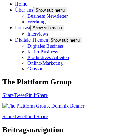
Home
Über uns
Show sub menu
Business-Newsletter
Werbung
Podcast
Show sub menu
Interviews
Digitale Themen
Show sub menu
Digitales Business
KI im Business
Produktives Arbeiten
Online-Marketing
Glossar
The Plattform Group
Share
Tweet
Pin It
Share
Share
Tweet
Pin It
Share
Beitragsnavigation