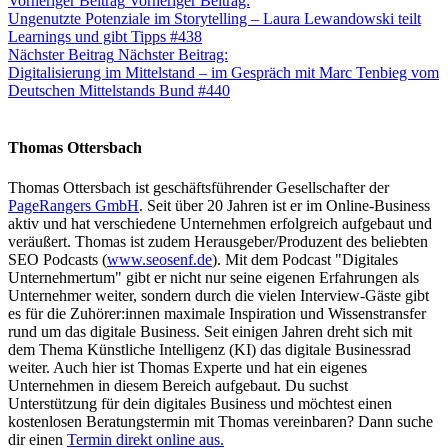
Vorheriger Beitrag
Vorheriger Beitrag:
Ungenutzte Potenziale im Storytelling – Laura Lewandowski teilt
Learnings und gibt Tipps #438
Nächster Beitrag
Nächster Beitrag:
Digitalisierung im Mittelstand – im Gespräch mit Marc Tenbieg vom
Deutschen Mittelstands Bund #440
Thomas Ottersbach
Thomas Ottersbach ist geschäftsführender Gesellschafter der
PageRangers GmbH
. Seit über 20 Jahren ist er im Online-Business
aktiv und hat verschiedene Unternehmen erfolgreich aufgebaut und
veräußert. Thomas ist zudem Herausgeber/Produzent des beliebten
SEO Podcasts (
www.seosenf.de
). Mit dem Podcast "Digitales
Unternehmertum" gibt er nicht nur seine eigenen Erfahrungen als
Unternehmer weiter, sondern durch die vielen Interview-Gäste gibt
es für die Zuhörer:innen maximale Inspiration und Wissenstransfer
rund um das digitale Business. Seit einigen Jahren dreht sich mit
dem Thema Künstliche Intelligenz (KI) das digitale Businessrad
weiter. Auch hier ist Thomas Experte und hat ein eigenes
Unternehmen in diesem Bereich aufgebaut. Du suchst
Unterstützung für dein digitales Business und möchtest einen
kostenlosen Beratungstermin mit Thomas vereinbaren? Dann suche
dir einen
Termin direkt online aus.