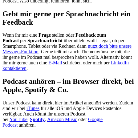
Podcast. Also unbedingt reinhören, lohnt sich.
Gebt mir gerne per Sprachnachricht ein
Feedback
Wenn ihr mir eine
Frage
stellen oder
Feedback zum
Podcast
per
Sprachnachricht
übermitteln wollt – egal, ob per
Smartphone, Tablet oder via Rechner, dann
nutzt doch bitte unsere
Message-Funktion
. Gerne teilt mir auch Themenwünsche mit, die
ihr gerne im Podcast mal besprochen haben wollt. Alternativ könnt
ihr mir gerne auch eine
E-Mail
schrieben oder mich per
LinkedIn
kontaktieren
.
Podcast anhören – im Browser direkt, bei
Apple, Spotify & Co.
Unser Podcast kann direkt hier im Artikel angehört werden. Zudem
sind wir bei
iTunes
für alle iOS und Apple-Devices kostenlos
verfügbar. Auch könnt ihr unseren Podcast
bei
YouTube
,
Spotify
,
Amazon Music
oder
Google
Podcast
anhören.