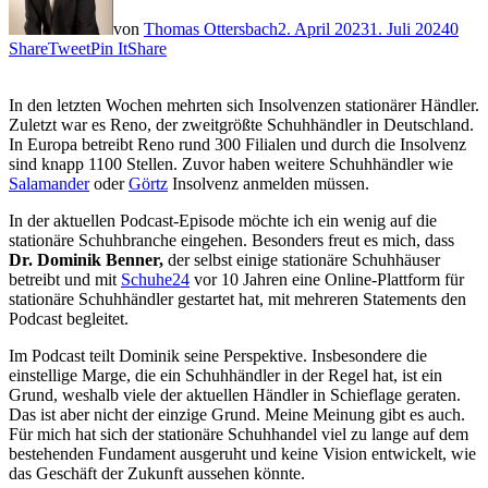
von
Thomas Ottersbach
2. April 2023
1. Juli 2024
0
Share
Tweet
Pin It
Share
In den letzten Wochen mehrten sich Insolvenzen stationärer Händler.
Zuletzt war es Reno, der zweitgrößte Schuhhändler in Deutschland.
In Europa betreibt Reno rund 300 Filialen und durch die Insolvenz
sind knapp 1100 Stellen. Zuvor haben weitere Schuhhändler wie
Salamander
oder
Görtz
Insolvenz anmelden müssen.
In der aktuellen Podcast-Episode möchte ich ein wenig auf die
stationäre Schuhbranche eingehen. Besonders freut es mich, dass
Dr. Dominik Benner,
der selbst einige stationäre Schuhhäuser
betreibt und mit
Schuhe24
vor 10 Jahren eine Online-Plattform für
stationäre Schuhhändler gestartet hat, mit mehreren Statements den
Podcast begleitet.
Im Podcast teilt Dominik seine Perspektive. Insbesondere die
einstellige Marge, die ein Schuhhändler in der Regel hat, ist ein
Grund, weshalb viele der aktuellen Händler in Schieflage geraten.
Das ist aber nicht der einzige Grund. Meine Meinung gibt es auch.
Für mich hat sich der stationäre Schuhhandel viel zu lange auf dem
bestehenden Fundament ausgeruht und keine Vision entwickelt, wie
das Geschäft der Zukunft aussehen könnte.