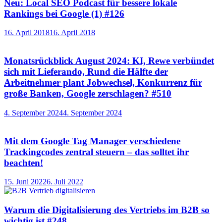
Neu: Local SEO Podcast für bessere lokale
Rankings bei Google (1) #126
16. April 2018
16. April 2018
Monatsrückblick August 2024: KI, Rewe verbündet
sich mit Lieferando, Rund die Hälfte der
Arbeitnehmer plant Jobwechsel, Konkurrenz für
große Banken, Google zerschlagen? #510
4. September 2024
4. September 2024
Mit dem Google Tag Manager verschiedene
Trackingcodes zentral steuern – das solltet ihr
beachten!
15. Juni 2022
6. Juli 2022
Warum die Digitalisierung des Vertriebs im B2B so
wichtig ist #248