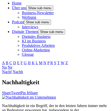
Home
Über uns
Show sub menu
Business-Newsletter
Werbung
Podcast
Show sub menu
Interviews
Digitale Themen
Show sub menu
Digitales Business
KI im Business
Produktives Arbeiten
Online-Marketing
Glossar
A
B
C
D
E
F
G
H
K
L
M
N
P
R
S
T
W
Z
Na
Ne
Nachf
Nachh
Nachhaltigkeit
Share
Tweet
Pin It
Share
Nachhaltigkeit ist ein Begriff, der in den letzten Jahren immer mehr
an Bedeutung gewonnen hat, insbesondere in der