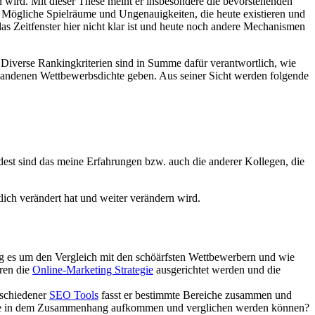
wird. Mit dieser These meint er insbesondere die bevorstehenden
 Mögliche Spielräume und Ungenauigkeiten, die heute existieren und
as Zeitfenster hier nicht klar ist und heute noch andere Mechanismen
iverse Rankingkriterien sind in Summe dafür verantwortlich, wie
orhandenen Wettbewerbsdichte geben. Aus seiner Sicht werden folgende
dest sind das meine Erfahrungen bzw. auch die anderer Kollegen, die
ich verändert hat und weiter verändern wird.
ng es um den Vergleich mit den schöärfsten Wettbewerbern und wie
ren die
Online-Marketing Strategie
ausgerichtet werden und die
rschiedener
SEO Tools
fasst er bestimmte Bereiche zusammen und
n, die in dem Zusammenhang aufkommen und verglichen werden können?