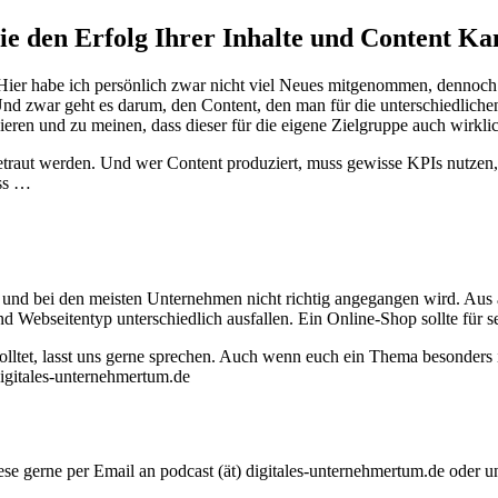
ie den Erfolg Ihrer Inhalte und Content 
Hier habe ich persönlich zwar nicht viel Neues mitgenommen, dennoch e
nd zwar geht es darum, den Content, den man für die unterschiedlichen
ren und zu meinen, dass dieser für die eigene Zielgruppe auch wirklich
betraut werden. Und wer Content produziert, muss gewisse KPIs nutzen
uss …
e und bei den meisten Unternehmen nicht richtig angegangen wird. Aus
nd Webseitentyp unterschiedlich ausfallen. Ein Online-Shop sollte für s
lltet, lasst uns gerne sprechen. Auch wenn euch ein Thema besonders i
igitales-unternehmertum.de
se gerne per Email an podcast (ät) digitales-unternehmertum.de oder 