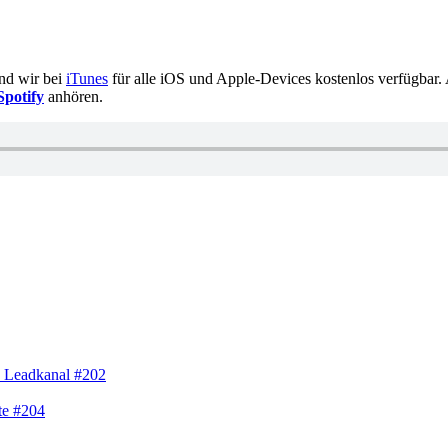
ind wir bei
iTunes
für alle iOS und Apple-Devices kostenlos verfügbar. 
Spotify
anhören.
d Leadkanal #202
te #204