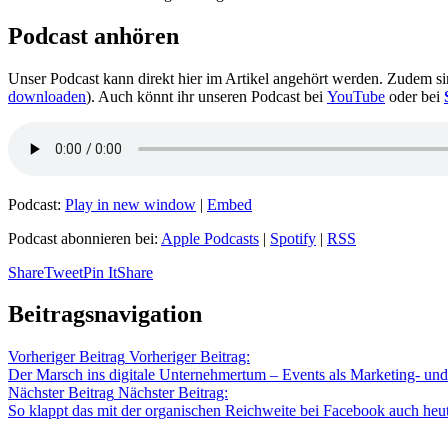
Podcast anhören
Unser Podcast kann direkt hier im Artikel angehört werden. Zudem s
downloaden
). Auch könnt ihr unseren Podcast bei
YouTube
oder bei
Podcast:
Play in new window
|
Embed
Podcast abonnieren bei:
Apple Podcasts
|
Spotify
|
RSS
Share
Tweet
Pin It
Share
Beitragsnavigation
Vorheriger Beitrag
Vorheriger Beitrag:
Der Marsch ins digitale Unternehmertum – Events als Marketing- un
Nächster Beitrag
Nächster Beitrag:
So klappt das mit der organischen Reichweite bei Facebook auch heu