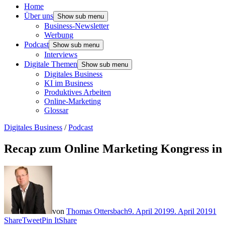
Home
Über uns
Show sub menu
Business-Newsletter
Werbung
Podcast
Show sub menu
Interviews
Digitale Themen
Show sub menu
Digitales Business
KI im Business
Produktives Arbeiten
Online-Marketing
Glossar
Digitales Business
/
Podcast
Recap zum Online Marketing Kongress in
von
Thomas Ottersbach
9. April 2019
9. April 2019
1
Share
Tweet
Pin It
Share