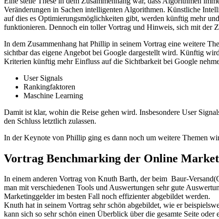
Eine steile These in dem Zusammenhang war, dass Algorithmen immer
Veränderungen in Sachen intelligenten Algorithmen. Künstliche Inte
auf dies es Optimierungsmöglichkeiten gibt, werden künftig mehr und 
funktionieren. Dennoch ein toller Vortrag und Hinweis, sich mit der Z
In dem Zusammenhang hat Phillip in seinem Vortrag eine weitere Th
sichtbar das eigene Angebot bei Google dargestellt wird. Künftig wi
Kriterien künftig mehr Einfluss auf die Sichtbarkeit bei Google nehm
User Signals
Rankingfaktoren
Maschine Learning
Damit ist klar, wohin die Reise gehen wird. Insbesondere User Signa
den Schluss letztlich zulassen.
In der Keynote von Phillip ging es dann noch um weitere Themen wir
Vortrag Benchmarking der Online Market
In einem anderen Vortrag von Knuth Barth, der beim Baur-Versand(Ot
man mit verschiedenen Tools und Auswertungen sehr gute Auswertun
Marketinggelder im besten Fall noch effizienter abgebildet werden.
Knuth hat in seinem Vortrag sehr schön abgebildet, wie er beispielsw
kann sich so sehr schön einen Überblick über die gesamte Seite od