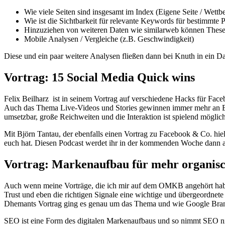
Wie viele Seiten sind insgesamt im Index (Eigene Seite / Wettb
Wie ist die Sichtbarkeit für relevante Keywords für bestimmte 
Hinzuziehen von weiteren Daten wie similarweb können These 
Mobile Analysen / Vergleiche (z.B. Geschwindigkeit)
Diese und ein paar weitere Analysen fließen dann bei Knuth in ein 
Vortrag: 15 Social Media Quick wins
Felix Beilharz ist in seinem Vortrag auf verschiedene Hacks für Fac
Auch das Thema Live-Videos und Stories gewinnen immer mehr an Bed
umsetzbar, große Reichweiten und die Interaktion ist spielend mögli
Mit Björn Tantau, der ebenfalls einen Vortrag zu Facebook & Co. hi
euch hat. Diesen Podcast werdet ihr in der kommenden Woche dann
Vortrag: Markenaufbau für mehr organisc
Auch wenn meine Vorträge, die ich mir auf dem OMKB angehört habe, 
Trust und eben die richtigen Signale eine wichtige und übergeordnet
Dhemants Vortrag ging es genau um das Thema und wie Google Brand
SEO ist eine Form des digitalen Markenaufbaus und so nimmt SEO ni