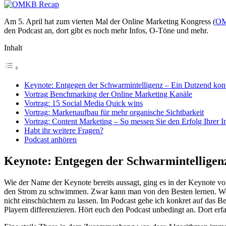
Am 5. April hat zum vierten Mal der Online Marketing Kongress (
O
den Podcast an, dort gibt es noch mehr Infos, O-Töne und mehr.
Inhalt
Keynote: Entgegen der Schwarmintelligenz – Ein Dutzend kontr
Vortrag Benchmarking der Online Marketing Kanäle
Vortrag: 15 Social Media Quick wins
Vortrag: Markenaufbau für mehr organische Sichtbarkeit
Vortrag: Content Marketing – So messen Sie den Erfolg Ihrer
Habt ihr weitere Fragen?
Podcast anhören
Keynote: Entgegen der Schwarmintelligenz
Wie der Name der Keynote bereits aussagt, ging es in der Keynote vo
den Strom zu schwimmen. Zwar kann man von den Besten lernen. Wenn 
nicht einschüchtern zu lassen. Im Podcast gehe ich konkret auf das Be
Playern differenzieren. Hört euch den Podcast unbedingt an. Dort erfa