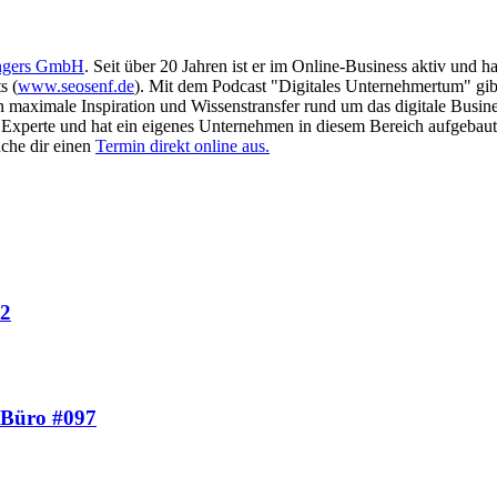
ngers GmbH
. Seit über 20 Jahren ist er im Online-Business aktiv und 
s (
www.seosenf.de
). Mit dem Podcast "Digitales Unternehmertum" gibt
en maximale Inspiration und Wissenstransfer rund um das digitale Busin
as Experte und hat ein eigenes Unternehmen in diesem Bereich aufgebaut
che dir einen
Termin direkt online aus.
12
s Büro #097