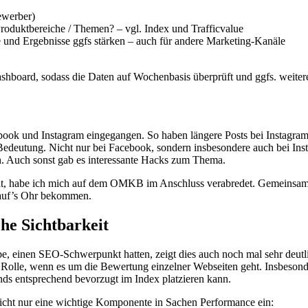
ewerber)
Produktbereiche / Themen? – vgl. Index und Trafficvalue
und Ergebnisse ggfs stärken – auch für andere Marketing-Kanäle
Dashboard, sodass die Daten auf Wochenbasis überprüft und ggfs. weit
ebook und Instagram eingegangen. So haben längere Posts bei Instagram 
eutung. Nicht nur bei Facebook, sondern insbesondere auch bei Insta
ch. Auch sonst gab es interessante Hacks zum Thema.
elt, habe ich mich auf dem OMKB im Anschluss verabredet. Gemeinsam s
 auf’s Ohr bekommen.
he Sichtbarkeit
einen SEO-Schwerpunkt hatten, zeigt dies auch noch mal sehr deutlich
e Rolle, wenn es um die Bewertung einzelner Webseiten geht. Insbeson
s entsprechend bevorzugt im Index platzieren kann.
cht nur eine wichtige Komponente in Sachen Performance ein: