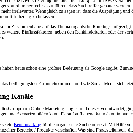
 mehr die Diversifizierung und auch den Long-Tail im SEO verändern 
lligenz wird immer mehr dazu führen, dass Suchtreffer genauer werden.
mehr irrelevanter. Wenngleich zu sagen ist, dass die Ausprägung und d
ukunft frühzeitig zu befassen.
ese im Zusammenhang auf das Thema organische Rankings aufgezeigt. D
rd es weitere Einflussfaktoren, neben den Rankingkriterien oder der v
en:
ls haben heute schon eine größere Bedeutung als Google zugibt. Zumin
 das bedingungslose Grundeinkommen und wie Social Media sich letztl
ing Kanäle
to-Gruppe) im Online Marketing tätig ist und dieses verantwortet, gi
gen und Szenarien bilden kann. Darauf aufbauend kann dann im weite
eise ein
Benchmarking
für die organsische Suche umsetzt. Mit Hilfe ve
er einzelner Bereiche / Produkte verschaffen.Was sind Fragestellunge