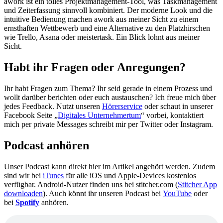
awork ist ein tolles Projektmanagement-Tool, was Taskmanagement
und Zeiterfassung sinnvoll kombiniert. Der moderne Look und die
intuitive Bedienung machen awork aus meiner Sicht zu einem
ernsthaften Wettbewerb und eine Alternative zu den Platzhirschen
wie Trello, Asana oder meistertask. Ein Blick lohnt aus meiner
Sicht.
Habt ihr Fragen oder Anregungen?
Ihr habt Fragen zum Thema? Ihr seid gerade in einem Prozess und
wollt darüber berichten oder euch austauschen? Ich freue mich über
jedes Feedback. Nutzt unseren
Hörerservice
oder schaut in unserer
Facebook Seite „
Digitales Unternehmertum
“ vorbei, kontaktiert
mich per private Messages schreibt mir per Twitter oder Instagram.
Podcast anhören
Unser Podcast kann direkt hier im Artikel angehört werden. Zudem
sind wir bei
iTunes
für alle iOS und Apple-Devices kostenlos
verfügbar. Android-Nutzer finden uns bei stitcher.com (
Stitcher App
downloaden
). Auch könnt ihr unseren Podcast bei
YouTube
oder
bei
Spotify
anhören.