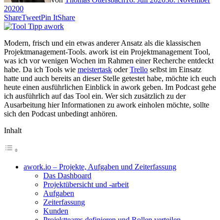
2020
0
Share
Tweet
Pin It
Share
Modern, frisch und ein etwas anderer Ansatz als die klassischen
Projektmanagement-Tools. awork ist ein Projektmanagement Tool,
was ich vor wenigen Wochen im Rahmen einer Recherche entdeckt
habe. Da ich Tools wie
meistertask
oder
Trello
selbst im Einsatz
hatte und auch bereits an dieser Stelle getestet habe, möchte ich euch
heute einen ausführlichen Einblick in awork geben. Im Podcast gehe
ich ausführlich auf das Tool ein. Wer sich zusätzlich zu der
Ausarbeitung hier Informationen zu awork einholen möchte, sollte
sich den Podcast unbedingt anhören.
Inhalt
awork.io – Projekte, Aufgaben und Zeiterfassung
Das Dashboard
Projektübersicht und -arbeit
Aufgaben
Zeiterfassung
Kunden
Projektteams definieren und Rollen verteilen