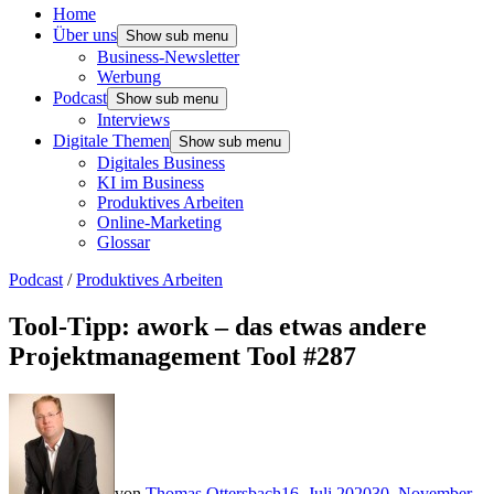
Home
Über uns
Show sub menu
Business-Newsletter
Werbung
Podcast
Show sub menu
Interviews
Digitale Themen
Show sub menu
Digitales Business
KI im Business
Produktives Arbeiten
Online-Marketing
Glossar
Podcast
/
Produktives Arbeiten
Tool-Tipp: awork – das etwas andere
Projektmanagement Tool #287
von
Thomas Ottersbach
16. Juli 2020
30. November