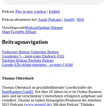
Podcast:
Play in new window
|
Embed
Podcast abonnieren bei:
Apple Podcasts
|
Spotify
|
RSS
Verschlagwortet
Podcast
Stephan Wiesner
Share
Tweet
Pin It
Share
Beitragsnavigation
Vorheriger Beitrag
Vorheriger Beitrag:
Goodnotes 5 – mein erster Eindruck #182
Nächster Beitrag
Nächster Beitrag:
Google ADs richtig einsetzen – so geht‘s! #184
Thomas Ottersbach
Thomas Ottersbach ist geschäftsführender Gesellschafter der
PageRangers GmbH
. Seit über 20 Jahren ist er im Online-Business
aktiv und hat verschiedene Unternehmen erfolgreich aufgebaut und
veräußert. Thomas ist zudem Herausgeber/Produzent des beliebten
SEO Podcasts (
www.seosenf.de
). Mit dem Podcast "Digitales