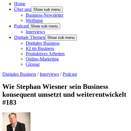
Home
Über uns
Show sub menu
Business-Newsletter
Werbung
Podcast
Show sub menu
Interviews
Digitale Themen
Show sub menu
Digitales Business
KI im Business
Produktives Arbeiten
Online-Marketing
Glossar
Digitales Business
/
Interviews
/
Podcast
Wie Stephan Wiesner sein Business
konsequent umsetzt und weiterentwickelt
#183