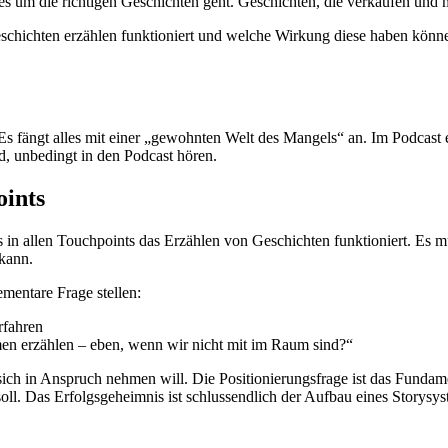
nn es um die richtigen Geschichten geht. Geschichten, die verkaufen u
schichten erzählen funktioniert und welche Wirkung diese haben könne
s fängt alles mit einer „gewohnten Welt des Mangels“ an. Im Podcast e
d, unbedingt in den Podcast hören.
oints
in allen Touchpoints das Erzählen von Geschichten funktioniert. Es mus
kann.
ementare Frage stellen:
rfahren
en erzählen – eben, wenn wir nicht mit im Raum sind?“
 sich in Anspruch nehmen will. Die Positionierungsfrage ist das Fundam
l. Das Erfolgsgeheimnis ist schlussendlich der Aufbau eines Storysyst