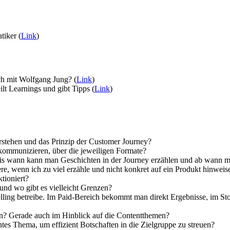
iker (
Link
)
ch mit Wolfgang Jung? (
Link
)
lt Learnings und gibt Tipps (
Link
)
erstehen und das Prinzip der Customer Journey?
 kommunizieren, über die jeweiligen Formate?
n – bis wann kann man Geschichten in der Journey erzählen und ab wann 
re, wenn ich zu viel erzähle und nicht konkret auf ein Produkt hinweise
tioniert?
und wo gibt es vielleicht Grenzen?
lling betreibe. Im Paid-Bereich bekommt man direkt Ergebnisse, im Stor
n? Gerade auch im Hinblick auf die Contentthemen?
tes Thema, um effizient Botschaften in die Zielgruppe zu streuen?