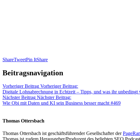
Share
Tweet
Pin It
Share
Beitragsnavigation
Vorheriger Beitrag
Vorheriger Beitrag:
Digitale Lohnabrechnung in Echtzeit – Tipps, und was ihr unbedingt 
Nächster Beitrag
Nächster Beitrag:
Wie Obi mit Daten und KI sein Business besser macht #469
Thomas Ottersbach
Thomas Ottersbach ist geschäftsführender Gesellschafter der
PageRa
Thomas ist zudem Herausgeber/Produzent des beliebten SEO Podcast