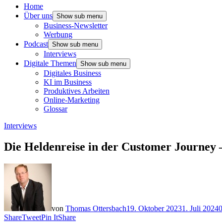
Home
Über uns
Show sub menu
Business-Newsletter
Werbung
Podcast
Show sub menu
Interviews
Digitale Themen
Show sub menu
Digitales Business
KI im Business
Produktives Arbeiten
Online-Marketing
Glossar
Interviews
Die Heldenreise in der Customer Journey 
von
Thomas Ottersbach
19. Oktober 2023
1. Juli 2024
Share
Tweet
Pin It
Share