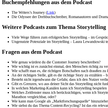
Buchempfehlungen aus dem Podcast
The Writers’s Journey (
Link
)
Die Odyssee der Drehbuchschreiber, Romanautoren und Dramat
Weitere Podcasts zum Thema Storytelling
Viele Wege führen zum erfolgreichen Storytelling – im Gesprä
Ungenutzte Potenziale im Storytelling – Laura Lewandowski tei
Fragen aus dem Podcast
Wie genau würdest du die Customer Journey beschreiben?
Wie wichtig ist es zunächst einmal, den Menschen richtig zu v
Wie schafft man es, die richtigen Botschaften nach draußen zu
An der richtigen Stelle, gilt es die richtige Story zu erzähle
Besteht nicht irgendwann die Gefahr, dass ich den Nutzer verlie
Gibt es Grenzen, wo aus deiner Sicht das Storytelling nicht funk
In welchen Marketing-Kanälen kann ich Storytelling bespielen 
Welches Zeitfenster muss ich berücksichtigen, wenn ich Storyte
Marathon vergleichbar, oder?
Wie kann man Google als „Marktforschungsquelle“ hinzuziehe
Wie siehst du das Thema Content-Recycling? Ist das ein relevan