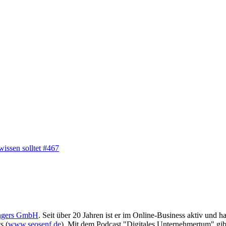
wissen solltet #467
ngers GmbH
. Seit über 20 Jahren ist er im Online-Business aktiv und 
s (
www.seosenf.de
). Mit dem Podcast "Digitales Unternehmertum" gibt