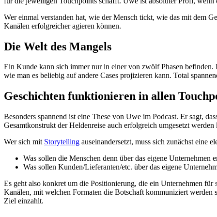
für die jeweiligen Touchpoints schafft. Uwe ist absoluter Profi, we
Wer einmal verstanden hat, wie der Mensch tickt, wie das mit dem Ge
Kanälen erfolgreicher agieren können.
Die Welt des Mangels
Ein Kunde kann sich immer nur in einer von zwölf Phasen befinden. E
wie man es beliebig auf andere Cases projizieren kann. Total spannen
Geschichten funktionieren in allen Touchp
Besonders spannend ist eine These von Uwe im Podcast. Er sagt, dass 
Gesamtkonstrukt der Heldenreise auch erfolgreich umgesetzt werden 
Wer sich mit
Storytelling
auseinandersetzt, muss sich zunächst eine el
Was sollen die Menschen denn über das eigene Unternehmen e
Was sollen Kunden/Lieferanten/etc. über das eigene Unternehm
Es geht also konkret um die Positionierung, die ein Unternehmen für
Kanälen, mit welchen Formaten die Botschaft kommuniziert werden sol
Ziel einzahlt.