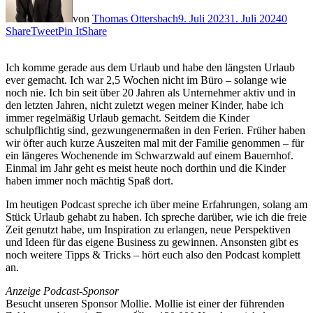
von
Thomas Ottersbach
9. Juli 2023
1. Juli 2024
0
Share
Tweet
Pin It
Share
Ich komme gerade aus dem Urlaub und habe den längsten Urlaub
ever gemacht. Ich war 2,5 Wochen nicht im Büro – solange wie
noch nie. Ich bin seit über 20 Jahren als Unternehmer aktiv und in
den letzten Jahren, nicht zuletzt wegen meiner Kinder, habe ich
immer regelmäßig Urlaub gemacht. Seitdem die Kinder
schulpflichtig sind, gezwungenermaßen in den Ferien. Früher haben
wir öfter auch kurze Auszeiten mal mit der Familie genommen – für
ein längeres Wochenende im Schwarzwald auf einem Bauernhof.
Einmal im Jahr geht es meist heute noch dorthin und die Kinder
haben immer noch mächtig Spaß dort.
Im heutigen Podcast spreche ich über meine Erfahrungen, solang am
Stück Urlaub gehabt zu haben. Ich spreche darüber, wie ich die freie
Zeit genutzt habe, um Inspiration zu erlangen, neue Perspektiven
und Ideen für das eigene Business zu gewinnen. Ansonsten gibt es
noch weitere Tipps & Tricks – hört euch also den Podcast komplett
an.
Anzeige
Podcast-Sponsor
Besucht unseren Sponsor Mollie. Mollie ist einer der führenden