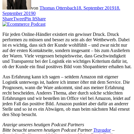
von
Thomas Ottersbach
18. September 2019
18.
September 2019
0
Share
Tweet
Pin It
Share
Für jeden Online-Händler existiert ein gewisser Druck. Druck
performen zu müssen und besser zu sein als der Wettbewerb. Dabei
ist es wichtig, dass sich der Kunde wohlfühlt – und zwar nicht nur
auf der ersten Kontaktseite, sondern insgesamt – bis zum Ausliefern
der Waren. Viele vergessen beispielsweise, dass Geschwindigkeit
und Transparenz bei der Logistik ein wichtiges Kriterium dafür ist,
ob der Kunde ein final positives Bild vom Shopanbieter erhalten hat.
Aus Erfahrung kann ich sagen – seitdem Amazon mit eigener
Logistik unterwegs ist, hadere ich immer öfter mit dem Service. Die
Prognosen, wann die Ware ankommt, sind aus meiner Erfahrung
recht bescheiden. Anderes Thema, aber durch solche schlechten
Erfahrungen und wir bestellen im Office viel bei Amazon, leidet auf
jeden Fall das positive Bild. Amazon punktet aber dafür an anderer
Stelle und so ist es ein Abwägen, ob man beim nächsten Mal erneut
den Shop besucht.
Anzeige unseres heutigen Podcast Partners
Bitte besucht unseren heutigen Podcast Partner
Travador
–