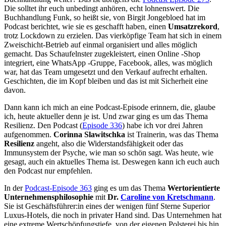
Die solltet ihr euch unbedingt anhören, echt lohnenswert. Die
Buchhandlung Funk, so heißt sie, von Birgit Jongebloed hat im
Podcast berichtet, wie sie es geschafft haben, einen
Umsatzrekord
,
trotz Lockdown zu erzielen. Das vierköpfige Team hat sich in einem
Zweischicht-Betrieb auf einmal organisiert und alles möglich
gemacht. Das Schaufelnster zugekleistert, einen Online -Shop
integriert, eine WhatsApp -Gruppe, Facebook, alles, was möglich
war, hat das Team umgesetzt und den Verkauf aufrecht erhalten.
Geschichten, die im Kopf bleiben und das ist mit Sicherheit eine
davon.
Dann kann ich mich an eine Podcast-Episode erinnern, die, glaube
ich, heute aktueller denn je ist. Und zwar ging es um das Thema
Resilienz. Den Podcast (
Episode 336
) habe ich vor drei Jahren
aufgenommen.
Corinna Slawitschka
ist Trainerin, was das Thema
Resilienz
angeht, also die Widerstandsfähigkeit oder das
Immunsystem der Psyche, wie man so schön sagt. Was heute, wie
gesagt, auch ein aktuelles Thema ist. Deswegen kann ich euch auch
den Podcast nur empfehlen.
In der
Podcast-Episode 363
ging es um das Thema
Wertorientierte
Unternehmensphilosophie
mit
Dr.
Caroline von Kretschmann
.
Sie ist Geschäftsführer:in eines der wenigen fünf Sterne Superior
Luxus-Hotels, die noch in privater Hand sind. Das Unternehmen hat
eine extreme Wertschöpfungstiefe, von der eigenen Polsterei bis hin