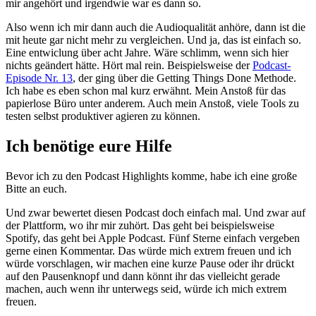
mir angehört und irgendwie war es dann so.
Also wenn ich mir dann auch die Audioqualität anhöre, dann ist die
mit heute gar nicht mehr zu vergleichen. Und ja, das ist einfach so.
Eine entwiclung über acht Jahre. Wäre schlimm, wenn sich hier
nichts geändert hätte. Hört mal rein. Beispielsweise der
Podcast-
Episode Nr. 13
, der ging über die Getting Things Done Methode.
Ich habe es eben schon mal kurz erwähnt. Mein Anstoß für das
papierlose Büro unter anderem. Auch mein Anstoß, viele Tools zu
testen selbst produktiver agieren zu können.
Ich benötige eure Hilfe
Bevor ich zu den Podcast Highlights komme, habe ich eine große
Bitte an euch.
Und zwar bewertet diesen Podcast doch einfach mal. Und zwar auf
der Plattform, wo ihr mir zuhört. Das geht bei beispielsweise
Spotify, das geht bei Apple Podcast. Fünf Sterne einfach vergeben
gerne einen Kommentar. Das würde mich extrem freuen und ich
würde vorschlagen, wir machen eine kurze Pause oder ihr drückt
auf den Pausenknopf und dann könnt ihr das vielleicht gerade
machen, auch wenn ihr unterwegs seid, würde ich mich extrem
freuen.