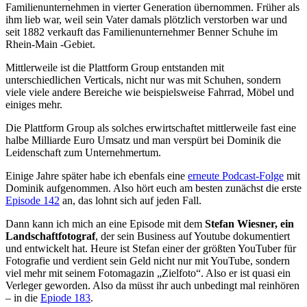
Familienunternehmen in vierter Generation übernommen. Früher als
ihm lieb war, weil sein Vater damals plötzlich verstorben war und
seit 1882 verkauft das Familienunternehmer Benner Schuhe im
Rhein-Main -Gebiet.
Mittlerweile ist die Plattform Group entstanden mit
unterschiedlichen Verticals, nicht nur was mit Schuhen, sondern
viele viele andere Bereiche wie beispielsweise Fahrrad, Möbel und
einiges mehr.
Die Plattform Group als solches erwirtschaftet mittlerweile fast eine
halbe Milliarde Euro Umsatz und man verspürt bei Dominik die
Leidenschaft zum Unternehmertum.
Einige Jahre später habe ich ebenfals eine
erneute Podcast-Folge
mit
Dominik aufgenommen. Also hört euch am besten zunächst die erste
Episode 142
an, das lohnt sich auf jeden Fall.
Dann kann ich mich an eine Episode mit dem
Stefan Wiesner, ein
Landschaftfotograf
, der sein Business auf Youtube dokumentiert
und entwickelt hat. Heure ist Stefan einer der größten YouTuber für
Fotografie und verdient sein Geld nicht nur mit YouTube, sondern
viel mehr mit seinem Fotomagazin „Zielfoto“. Also er ist quasi ein
Verleger geworden. Also da müsst ihr auch unbedingt mal reinhören
– in die
Epiode 183
.