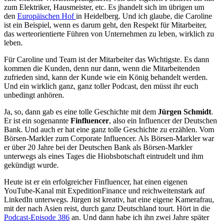
zum Elektriker, Hausmeister, etc. Es jhandelt sich im übrigen um
den
Europäischen Hof
in Heidelberg. Und ich glaube, die Caroline
ist ein Beispiel, wenn es darum geht, den Respekt für Mitarbeiter,
das werteorientierte Führen von Unternehmen zu leben, wirklich zu
leben.
Für Caroline und Team ist der Mitarbeiter das Wichtigste. Es dann
kommen die Kunden, denn nur dann, wenn die Mitarbeitenden
zufrieden sind, kann der Kunde wie ein König behandelt werden.
Und ein wirklich ganz, ganz toller Podcast, den müsst ihr euch
unbedingt anhören.
Ja, so, dann gab es eine tolle Geschichte mit dem
Jürgen Schmidt
.
Er ist ein sogenannte
Finfluencer
, also ein Influencer der Deutschen
Bank. Und auch er hat eine ganz tolle Geschichte zu erzählen. Vom
Börsen-Markler zum Corporate Influencer. Als Börsen-Markler war
er über 20 Jahre bei der Deutschen Bank als Börsen-Markler
unterwegs als eines Tages die Hiobsbotschaft eintrudelt und ihm
gekündigt wurde.
Heute ist er ein erfolgreicher Finfluencer, hat einen eigenen
YouTube-Kanal mit ExpeditionFinance und reichweitenstark auf
LinkedIn unterwegs. Jürgen ist kreativ, hat eine eigene Kamerafrau,
mit der nach Asien reist, durch ganz Deutschland tourt. Hört in die
Podcast-Episode 386
an. Und dann habe ich ihn zwei Jahre später