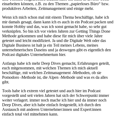
einarbeiten können, z.B. zu den Themen „papierloses Büro“ bzw.
produktives Arbeiten, Zeitmanagement und einige mehr.
Wenn ich mich schon mal mit einem Thema beschäftige, habe ich
mir damals gesagt, dann kann ich es auch in ein Podcast packen und
konnte Hobby und das, was ich sonst gemacht habe, so sehr gut
verknüpfen. So bin ich vor vielen Jahren zur Getting Things Done
Methode gekommen und habe diese für mich über viele Jahre
getestet und leicht modifiziert. Ja und die Digitale Welt oder das
Digitale Business ist halt ja ein Teil meines Lebens, meines
unternehmerischen Daseins und ja deswegen gibt es eigentlich den
Podcast digitales Unternehmertum hier.
Anfangs habe ich mehr Deep Dives gemacht, Erfahrungen geteilt,
euch mitgenommen, mit welchen Themen ich mich aktuell
beschäftige, mit welchen Zeitmanagement -Methoden, ob sie
Pomodoro -Methode ist, die Alpen -Methode und was es da alles
gibt.
Tools habe ich extrem viel getestet und auch hier im Podcast
vorgestellt und seit vielen Jahren hat sich der Schwerpunkt immer
weiter verlagert. immer noch mache ich hier und da immer noch
Deep Dives, aber ich habe einfach festgestellt, ich durch den
Austausch mit anderen Unternehmer:innen und Expert:innen
einfach total viel mitnehmen kann.