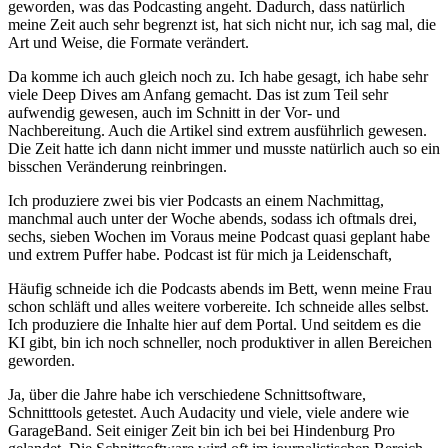
geworden, was das Podcasting angeht. Dadurch, dass natürlich
meine Zeit auch sehr begrenzt ist, hat sich nicht nur, ich sag mal, die
Art und Weise, die Formate verändert.
Da komme ich auch gleich noch zu. Ich habe gesagt, ich habe sehr
viele Deep Dives am Anfang gemacht. Das ist zum Teil sehr
aufwendig gewesen, auch im Schnitt in der Vor- und
Nachbereitung. Auch die Artikel sind extrem ausführlich gewesen.
Die Zeit hatte ich dann nicht immer und musste natürlich auch so ein
bisschen Veränderung reinbringen.
Ich produziere zwei bis vier Podcasts an einem Nachmittag,
manchmal auch unter der Woche abends, sodass ich oftmals drei,
sechs, sieben Wochen im Voraus meine Podcast quasi geplant habe
und extrem Puffer habe. Podcast ist für mich ja Leidenschaft,
Häufig schneide ich die Podcasts abends im Bett, wenn meine Frau
schon schläft und alles weitere vorbereite. Ich schneide alles selbst.
Ich produziere die Inhalte hier auf dem Portal. Und seitdem es die
KI gibt, bin ich noch schneller, noch produktiver in allen Bereichen
geworden.
Ja, über die Jahre habe ich verschiedene Schnittsoftware,
Schnitttools getestet. Auch Audacity und viele, viele andere wie
GarageBand. Seit einiger Zeit bin ich bei bei Hindenburg Pro