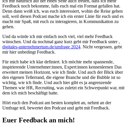
ich mir natürlich auf der einen Seite auch freuen, dass ich mehr
Feedback noch bekomme, falls euch mal ein Format gefallen hat.
Denn dann weiß ich, was euch interessiert, wohin die Reise gehen
soll, weil diesen Podcast mache ich ein erster Linie für euch und es
macht mir Spaß, mit euch zu interagieren, in Kommunikation zu
gehen.
Und da würde ich mir einfach noch viel, viel mehr Feedback
wünschen. Und da nochmal ganz kurz gebt mir Feedback unter ,
digitales-unternehmertum.de/umfrage 2024
. Nicht vergessen, gebt
mir hier unbedingt Feedback.
Für mich habe ich klar definiert. Ich möchte mehr spannende,
inspirierende Unternehmer:innen, Expert:innen kennenlernen Das
erweitert meinen Horizont, wie ich finde. Und auch der Blick über
den eigenen Tellerrand, die eigene Branche und die Bubble ist so
wichtig, wie ich finde. Und auch hier gibt es ja angrenzende
Themen wie HR, Recruiting, was zuletzt ein Schwerpunkt war, mit
dem ich mich beschäftigt hatte.
Hört euch den Podcast am besten komplett an, nehmt an der
Umfrage teil, bewertet den Podcast und gebt mit Feedback.
Euer Feedback an mich!