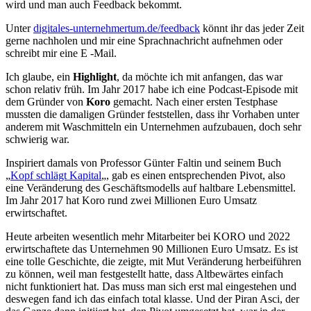
wird und man auch Feedback bekommt.
Unter
digitales-unternehmertum.de/feedback
könnt ihr das jeder Zeit
gerne nachholen und mir eine Sprachnachricht aufnehmen oder
schreibt mir eine E -Mail.
Ich glaube, ein
Highlight
, da möchte ich mit anfangen, das war
schon relativ früh. Im Jahr 2017 habe ich eine Podcast-Episode mit
dem Gründer von
Koro
gemacht. Nach einer ersten Testphase
mussten die damaligen Gründer feststellen, dass ihr Vorhaben unter
anderem mit Waschmitteln ein Unternehmen aufzubauen, doch sehr
schwierig war.
Inspiriert damals von Professor Günter Faltin und seinem Buch
„
Kopf schlägt Kapital
„, gab es einen entsprechenden Pivot, also
eine Veränderung des Geschäftsmodells auf haltbare Lebensmittel.
Im Jahr 2017 hat Koro rund zwei Millionen Euro Umsatz
erwirtschaftet.
Heute arbeiten wesentlich mehr Mitarbeiter bei KORO und 2022
erwirtschaftete das Unternehmen 90 Millionen Euro Umsatz. Es ist
eine tolle Geschichte, die zeigte, mit Mut Veränderung herbeiführen
zu können, weil man festgestellt hatte, dass Altbewärtes einfach
nicht funktioniert hat. Das muss man sich erst mal eingestehen und
deswegen fand ich das einfach total klasse. Und der Piran Asci, der