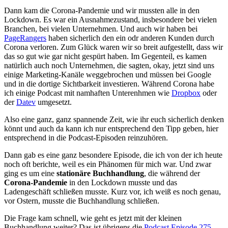
Dann kam die Corona-Pandemie und wir mussten alle in den
Lockdown. Es war ein Ausnahmezustand, insbesondere bei vielen
Branchen, bei vielen Unternehmen. Und auch wir haben bei
PageRangers
haben sicherlich den ein odr anderen Kunden durch
Corona verloren. Zum Glück waren wir so breit aufgestellt, dass wir
das so gut wie gar nicht gespürt haben. Im Gegenteil, es kamen
natürlich auch noch Unternehmen, die sagten, okay, jetzt sind uns
einige Marketing-Kanäle weggebrochen und müssen bei Google
und in die dortige Sichtbarkeit investieren. Während Corona habe
ich einige Podcast mit namhaften Unterenhmen wie
Dropbox
oder
der
Datev
umgesetzt.
Also eine ganz, ganz spannende Zeit, wie ihr euch sicherlich denken
könnt und auch da kann ich nur entsprechend den Tipp geben, hier
entsprechend in die Podcast-Episoden reinzuhören.
Dann gab es eine ganz besondere Episode, die ich von der ich heute
noch oft berichte, weil es ein Phänomen für mich war. Und zwar
ging es um eine
stationäre Buchhandlung
, die während der
Corona-Pandemie
in den Lockdown musste und das
Ladengeschäft schließen musste. Kurz vor, ich weiß es noch genau,
vor Ostern, musste die Buchhandlung schließen.
Die Frage kam schnell, wie geht es jetzt mit der kleinen
Buchhandlung weiter? Das ist übrigens die
Podcast Episode 275
.