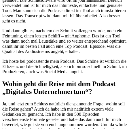
gelandet. Die Schnittsoftware wird oft im journalistischen Bereich
verwendet und ist für mich das intuitivste, einfachste und genialste
Tool. Man kann sich die Podcasts direkt im Tool auch transkribieren
lassen. Das Transcript wird dann mit KI überarbeitet. Also besser
geht es nicht.
Und dann gibt es, nachdem der Schnitt vollzogen wurde, noch ein
Feintuning, einen letzten Schliff – mit Auphonic. Das ist ein Tool,
was dann noch mal Lautstärke und so weiter entsprechend optimiert,
damit ihr im besten Fall auch eine Top-Podcast -Episode, was die
Qualität des Audiostreams angeht, erhaltet.
Ich hoste bei podcaster.de mein Podcast. Das Schöne ist wirklich die
Effizienz und die Schnelligkeit, also ich bin so schnell im Schnitt, im
Produzieren, auch was Social Media angeht.
Wohin geht die Reise mit dem Podcast
„Digitales Unternehmertum“?
Ja, und jetzt zum Schluss natürlich die spannende Frage, wohin soll
die Reise gehen? Auch da habe ich mir natürlich extrem viele
Gedanken zu gemacht. Ich habe in den 500 Episoden
verschiedenste Formate getestet und habe das dann auch für mich
bewertet, wie gut sie von euch angenommen wurden. Und da würde