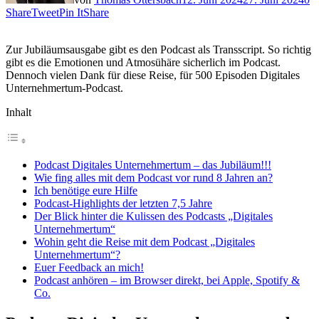
Share
Tweet
Pin It
Share
Zur Jubiläumsausgabe gibt es den Podcast als Transscript. So richtig
gibt es die Emotionen und Atmosühäre sicherlich im Podcast.
Dennoch vielen Dank für diese Reise, für 500 Episoden Digitales
Unternehmertum-Podcast.
Inhalt
Podcast Digitales Unternehmertum – das Jubiläum!!!
Wie fing alles mit dem Podcast vor rund 8 Jahren an?
Ich benötige eure Hilfe
Podcast-Highlights der letzten 7,5 Jahre
Der Blick hinter die Kulissen des Podcasts „Digitales
Unternehmertum“
Wohin geht die Reise mit dem Podcast „Digitales
Unternehmertum“?
Euer Feedback an mich!
Podcast anhören – im Browser direkt, bei Apple, Spotify &
Co.