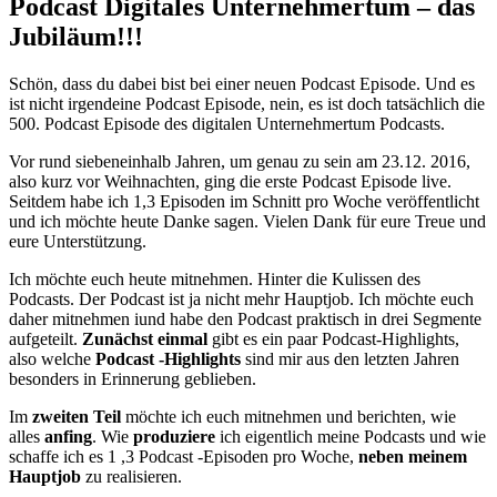
Podcast Digitales Unternehmertum – das
Jubiläum!!!
Schön, dass du dabei bist bei einer neuen Podcast Episode. Und es
ist nicht irgendeine Podcast Episode, nein, es ist doch tatsächlich die
500. Podcast Episode des digitalen Unternehmertum Podcasts.
Vor rund siebeneinhalb Jahren, um genau zu sein am 23.12. 2016,
also kurz vor Weihnachten, ging die erste Podcast Episode live.
Seitdem habe ich 1,3 Episoden im Schnitt pro Woche veröffentlicht
und ich möchte heute Danke sagen. Vielen Dank für eure Treue und
eure Unterstützung.
Ich möchte euch heute mitnehmen. Hinter die Kulissen des
Podcasts. Der Podcast ist ja nicht mehr Hauptjob. Ich möchte euch
daher mitnehmen iund habe den Podcast praktisch in drei Segmente
aufgeteilt.
Zunächst einmal
gibt es ein paar Podcast-Highlights,
also welche
Podcast -Highlights
sind mir aus den letzten Jahren
besonders in Erinnerung geblieben.
Im
zweiten Teil
möchte ich euch mitnehmen und berichten, wie
alles
anfing
. Wie
produziere
ich eigentlich meine Podcasts und wie
schaffe ich es 1 ,3 Podcast -Episoden pro Woche,
neben meinem
Hauptjob
zu realisieren.