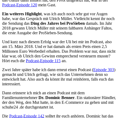
das Ganze dann initiiert hat, den Pivot umgesetzt hat, war in der
Podcast-Episode 120
mein Gast.
Ein weiteres Highlight
, was ich auch noch sehr gut vor Augen
habe, war das Gespräch mit Ulrich Müller. Vielleicht kennt ihr noch
die Sendung das
Ding des Jahres bei ProSieben
damals. Im Jahr
2018 gewann Ulrich Müller mit seinem faltbaren Anhänger Faltos,
die erste Ausgabe der ProSieben-Sendung.
Und kurz nach diesem Erfolg war der Uli bei mir im Podcast, also
am 15. März 2018. Und er hat damals als ersten Preis einen 2,5
Millionen Euro Werbediel erhalten. Das Problem war nur, dass nicht
klar war, ob Ulrich den Gewinn entsprechend versteuern musste?
Hört euch die
Podcast-Episode 115
an.
Zwei Jahre später habe ich dann erneut einen Podcast (
Episode 303
)
gemacht und Ulrich gefragt, wie sich das Unternehmen denn so
entwickelt hat. Also auch da könnt ihr mal reinhören, falls euch das
interessiert.
Dann erinnere ich mich an einen Podcast mit dem
Familienunternehmer
Dr. Dominic Benner
. Ein stationärer Händler,
der den Weg, den Mut hatte, in den E-Commerce zu gehen und mit
schuhe24 .de durchgestartet ist.
Die
Podcast-Episode 142
solltet ihr euch anhören. Dominic hat das