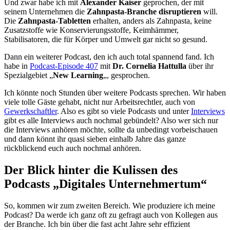
Und zwar habe ich mit
Alexander Kaiser
geprochen, der mit
seinem Unternehmen die
Zahnpasta-Branche disruptieren
will.
Die
Zahnpasta-Tabletten
erhalten, anders als Zahnpasta, keine
Zusatzstoffe wie Konservierungsstoffe, Keimhämmer,
Stabilisatoren, die für Körper und Umwelt gar nicht so gesund.
Dann ein weiterer Podcast, den ich auch total spannend fand. Ich
habe in
Podcast-Episode 407
mit
Dr. Cornelia Hattulla
über ihr
Spezialgebiet „
New Learning
„, gesprochen.
Ich könnte noch Stunden über weitere Podcasts sprechen. Wir haben
viele tolle Gäste gehabt, nicht nur Arbeitsrechtler, auch von
Gewerkschaftler
. Also es gibt so viele Podcasts und unter
Interviews
gibt es alle Interviews auch nochmal gebündelt? Also wer sich nur
die Interviews anhören möchte, sollte da unbedingt vorbeischauen
und dann könnt ihr quasi sieben einhalb Jahre das ganze
rückblickend euch auch nochmal anhören.
Der Blick hinter die Kulissen des
Podcasts „Digitales Unternehmertum“
So, kommen wir zum zweiten Bereich. Wie produziere ich meine
Podcast? Da werde ich ganz oft zu gefragt auch von Kollegen aus
der Branche. Ich bin über die fast acht Jahre sehr effizient