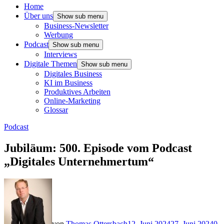
Home
Über uns
Show sub menu
Business-Newsletter
Werbung
Podcast
Show sub menu
Interviews
Digitale Themen
Show sub menu
Digitales Business
KI im Business
Produktives Arbeiten
Online-Marketing
Glossar
Podcast
Jubiläum: 500. Episode vom Podcast
„Digitales Unternehmertum“
von
Thomas Ottersbach
12. Juni 2024
27. Juni 2024
0