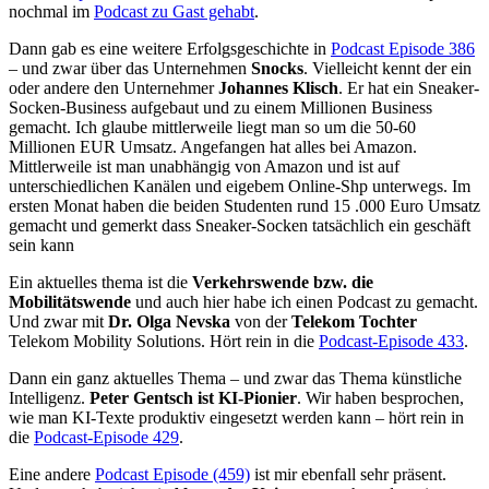
nochmal im
Podcast zu Gast gehabt
.
Dann gab es eine weitere Erfolgsgeschichte in
Podcast Episode 386
– und zwar über das Unternehmen
Snocks
. Vielleicht kennt der ein
oder andere den Unternehmer
Johannes Klisch
. Er hat ein Sneaker-
Socken-Business aufgebaut und zu einem Millionen Business
gemacht. Ich glaube mittlerweile liegt man so um die 50-60
Millionen EUR Umsatz. Angefangen hat alles bei Amazon.
Mittlerweile ist man unabhängig von Amazon und ist auf
unterschiedlichen Kanälen und eigebem Online-Shp unterwegs. Im
ersten Monat haben die beiden Studenten rund 15 .000 Euro Umsatz
gemacht und gemerkt dass Sneaker-Socken tatsächlich ein geschäft
sein kann
Ein aktuelles thema ist die
Verkehrswende bzw. die
Mobilitätswende
und auch hier habe ich einen Podcast zu gemacht.
Und zwar mit
Dr. Olga Nevska
von der
Telekom Tochter
Telekom Mobility Solutions. Hört rein in die
Podcast-Episode 433
.
Dann ein ganz aktuelles Thema – und zwar das Thema künstliche
Intelligenz.
Peter Gentsch ist KI-Pionier
. Wir haben besprochen,
wie man KI-Texte produktiv eingesetzt werden kann – hört rein in
die
Podcast-Episode 429
.
Eine andere
Podcast Episode (459)
ist mir ebenfall sehr präsent.