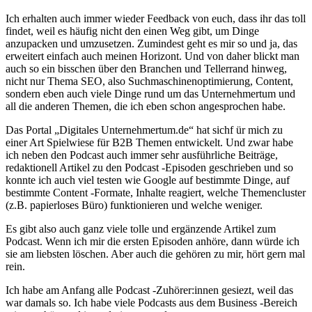
Ich erhalten auch immer wieder Feedback von euch, dass ihr das toll
findet, weil es häufig nicht den einen Weg gibt, um Dinge
anzupacken und umzusetzen. Zumindest geht es mir so und ja, das
erweitert einfach auch meinen Horizont. Und von daher blickt man
auch so ein bisschen über den Branchen und Tellerrand hinweg,
nicht nur Thema SEO, also Suchmaschinenoptimierung, Content,
sondern eben auch viele Dinge rund um das Unternehmertum und
all die anderen Themen, die ich eben schon angesprochen habe.
Das Portal „Digitales Unternehmertum.de“ hat sichf ür mich zu
einer Art Spielwiese für B2B Themen entwickelt. Und zwar habe
ich neben den Podcast auch immer sehr ausführliche Beiträge,
redaktionell Artikel zu den Podcast -Episoden geschrieben und so
konnte ich auch viel testen wie Google auf bestimmte Dinge, auf
bestimmte Content -Formate, Inhalte reagiert, welche Themencluster
(z.B. papierloses Büro) funktionieren und welche weniger.
Es gibt also auch ganz viele tolle und ergänzende Artikel zum
Podcast. Wenn ich mir die ersten Episoden anhöre, dann würde ich
sie am liebsten löschen. Aber auch die gehören zu mir, hört gern mal
rein.
Ich habe am Anfang alle Podcast -Zuhörer:innen gesiezt, weil das
war damals so. Ich habe viele Podcasts aus dem Business -Bereich